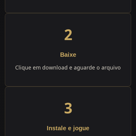
2
Baixe
Clique em download e aguarde o arquivo
3
Instale e jogue