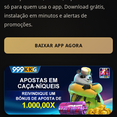
só para quem usa o app. Download grátis,
instalação em minutos e alertas de
promoções.
BAIXAR APP AGORA