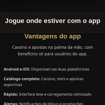
Jogue onde estiver com o app
Vantagens do app
Cassino e apostas na palma da mão, com
benefícios só para usuários do app.
Android e iOS:
Disponível nas duas plataformas
Catálogo completo:
Cassino, slots e apostas
esportivas
Rápido:
Interface leve e carregamento otimizado
Alertas:
Notificações de bônus e promoções