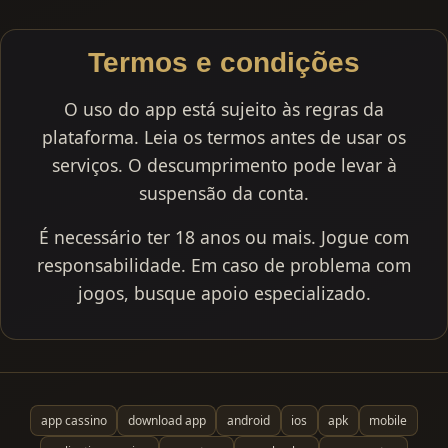
Termos e condições
O uso do app está sujeito às regras da
plataforma. Leia os termos antes de usar os
serviços. O descumprimento pode levar à
suspensão da conta.
É necessário ter 18 anos ou mais. Jogue com
responsabilidade. Em caso de problema com
jogos, busque apoio especializado.
app cassino
download app
android
ios
apk
mobile