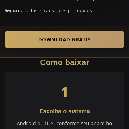
Seguro:
Dados e transações protegidos
DOWNLOAD GRÁTIS
Como baixar
1
Escolha o sistema
Android ou iOS, conforme seu aparelho